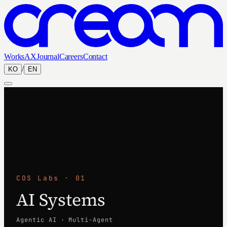
Works
AX
Journal
Careers
Contact
/
KO
EN
COS Labs ·
01
AI Systems
Agentic AI · Multi-Agent