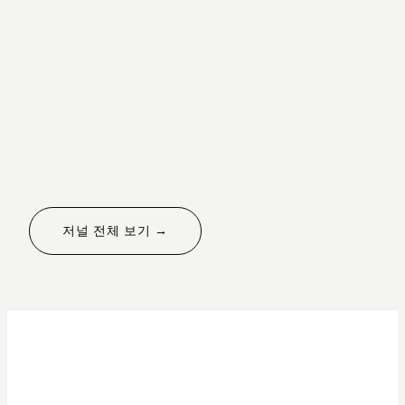
저널 전체 보기 →