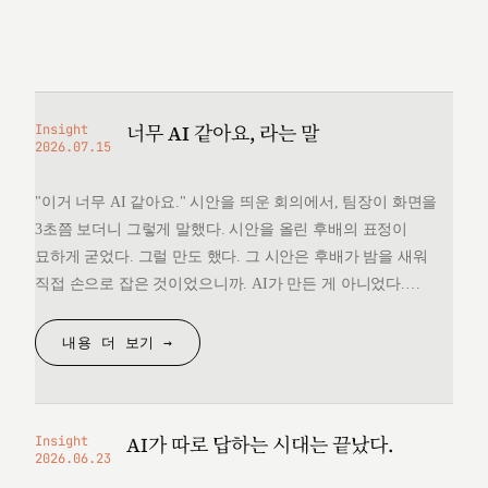
너무 AI 같아요, 라는 말
Insight
2026.07.15
"이거 너무 AI 같아요." 시안을 띄운 회의에서, 팀장이 화면을
3초쯤 보더니 그렇게 말했다. 시안을 올린 후배의 표정이
묘하게 굳었다. 그럴 만도 했다. 그 시안은 후배가 밤을 새워
직접 손으로 잡은 것이었으니까. AI가 만든 게 아니었다.
그런데 "너무 AI 같다"는 한마디 앞에서, 후배는 자기가 만든
것을 변호할 언어를 끝내 찾지 못했다. 돌아오는 길에
내용 더 보기 →
생각했다. 대체 "AI 같다"는…
AI가 따로 답하는 시대는 끝났다.
Insight
2026.06.23