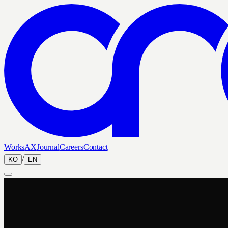
Works
AX
Journal
Careers
Contact
/
KO
EN