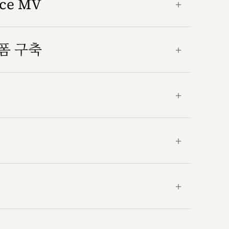
nce MV
＋
랫폼 구축
＋
＋
＋
＋