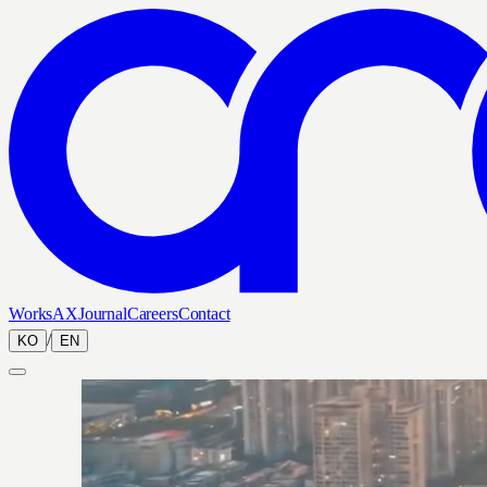
Works
AX
Journal
Careers
Contact
/
KO
EN