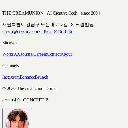
THE CREAMUNION · AI Creative Tech · since 2004
서울특별시 강남구 도산대로12길 18, 크림빌딩
cream@crea-m.com
·
+82 2 3446 1886
Sitemap
Works
AX
Journal
Careers
Contact
About
Channels
Instagram
Behance
Brunch
© 2026 The creamunion corp.
cream 4.0 · CONCEPT B