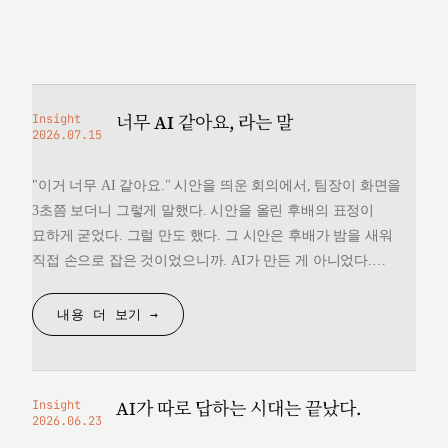
너무 AI 같아요, 라는 말
Insight
2026.07.15
"이거 너무 AI 같아요." 시안을 띄운 회의에서, 팀장이 화면을
3초쯤 보더니 그렇게 말했다. 시안을 올린 후배의 표정이
묘하게 굳었다. 그럴 만도 했다. 그 시안은 후배가 밤을 새워
직접 손으로 잡은 것이었으니까. AI가 만든 게 아니었다.
그런데 "너무 AI 같다"는 한마디 앞에서, 후배는 자기가 만든
것을 변호할 언어를 끝내 찾지 못했다. 돌아오는 길에
내용 더 보기 →
생각했다. 대체 "AI 같다"는…
AI가 따로 답하는 시대는 끝났다.
Insight
2026.06.23