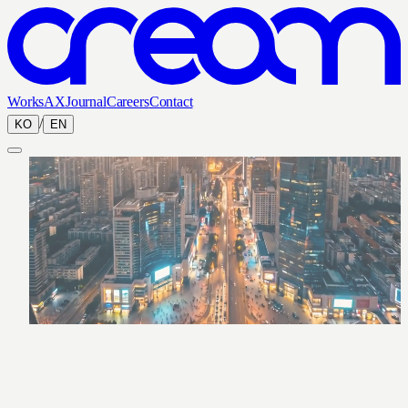
Works
AX
Journal
Careers
Contact
/
KO
EN