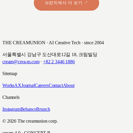
브런치에서 더 보기 ↗
THE CREAMUNION · AI Creative Tech · since 2004
서울특별시 강남구 도산대로12길 18, 크림빌딩
cream@crea-m.com
·
+82 2 3446 1886
Sitemap
Works
AX
Journal
Careers
Contact
About
Channels
Instagram
Behance
Brunch
© 2026 The creamunion corp.
cream 4.0 · CONCEPT B