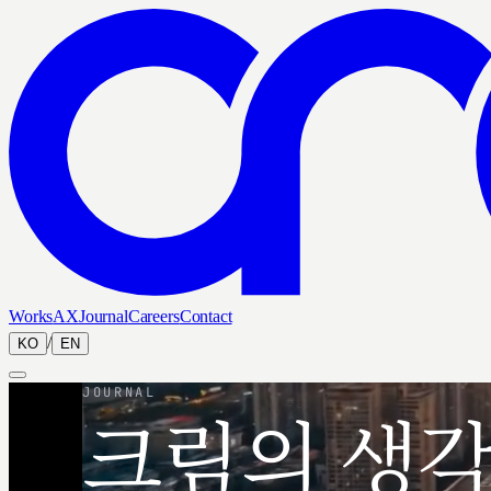
Works
AX
Journal
Careers
Contact
/
KO
EN
JOURNAL
크림의 생