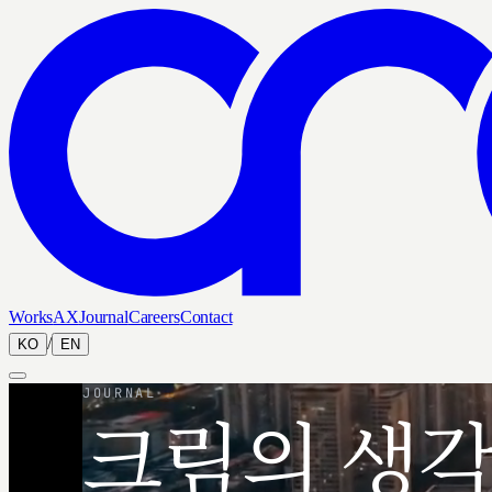
Works
AX
Journal
Careers
Contact
/
KO
EN
JOURNAL
크림의 생