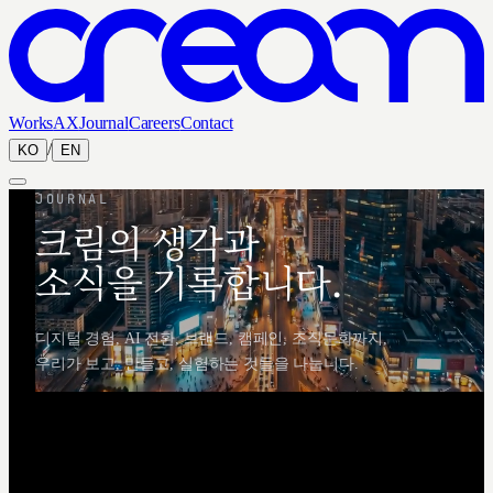
Works
AX
Journal
Careers
Contact
/
KO
EN
JOURNAL
크림의 생각과
소식을 기록합니다.
디지털 경험, AI 전환, 브랜드, 캠페인, 조직문화까지,
우리가 보고, 만들고, 실험하는 것들을 나눕니다.