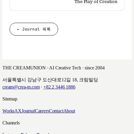
The Play of Creation
← Journal 목록
THE CREAMUNION · AI Creative Tech · since 2004
서울특별시 강남구 도산대로12길 18, 크림빌딩
cream@crea-m.com
·
+82 2 3446 1886
Sitemap
Works
AX
Journal
Careers
Contact
About
Channels