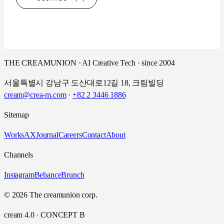
THE CREAMUNION · AI Creative Tech · since 2004
서울특별시 강남구 도산대로12길 18, 크림빌딩
cream@crea-m.com
·
+82 2 3446 1886
Sitemap
Works
AX
Journal
Careers
Contact
About
Channels
Instagram
Behance
Brunch
© 2026 The creamunion corp.
cream 4.0 · CONCEPT B