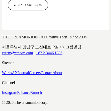
← Journal 목록
THE CREAMUNION · AI Creative Tech · since 2004
서울특별시 강남구 도산대로12길 18, 크림빌딩
cream@crea-m.com
·
+82 2 3446 1886
Sitemap
Works
AX
Journal
Careers
Contact
About
Channels
Instagram
Behance
Brunch
© 2026 The creamunion corp.