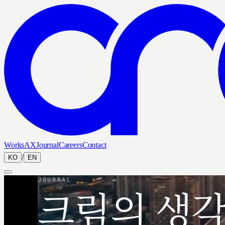
Works
AX
Journal
Careers
Contact
/
KO
EN
JOURNAL
크림의 생