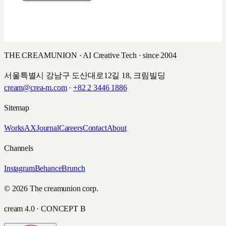
THE CREAMUNION · AI Creative Tech · since 2004
서울특별시 강남구 도산대로12길 18, 크림빌딩
cream@crea-m.com
·
+82 2 3446 1886
Sitemap
Works
AX
Journal
Careers
Contact
About
Channels
Instagram
Behance
Brunch
© 2026 The creamunion corp.
cream 4.0 · CONCEPT B