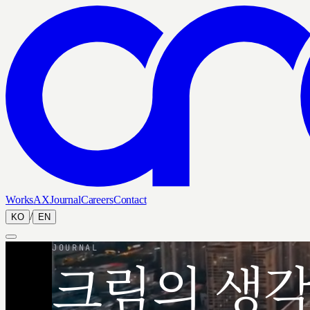
Works
AX
Journal
Careers
Contact
/
KO
EN
JOURNAL
크림의 생