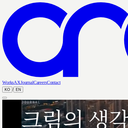
Works
AX
Journal
Careers
Contact
/
KO
EN
JOURNAL
크림의 생