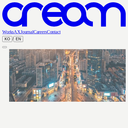
Works
AX
Journal
Careers
Contact
/
KO
EN