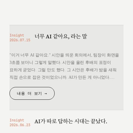
너무 AI 같아요, 라는 말
Insight
2026.07.15
"이거 너무 AI 같아요." 시안을 띄운 회의에서, 팀장이 화면을
3초쯤 보더니 그렇게 말했다. 시안을 올린 후배의 표정이
묘하게 굳었다. 그럴 만도 했다. 그 시안은 후배가 밤을 새워
직접 손으로 잡은 것이었으니까. AI가 만든 게 아니었다.
그런데 "너무 AI 같다"는 한마디 앞에서, 후배는 자기가 만든
것을 변호할 언어를 끝내 찾지 못했다. 돌아오는 길에
내용 더 보기 →
생각했다. 대체 "AI 같다"는…
AI가 따로 답하는 시대는 끝났다.
Insight
2026.06.23