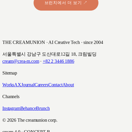
브런치에서 더 보기 ↗
THE CREAMUNION · AI Creative Tech · since 2004
서울특별시 강남구 도산대로12길 18, 크림빌딩
cream@crea-m.com
·
+82 2 3446 1886
Sitemap
Works
AX
Journal
Careers
Contact
About
Channels
Instagram
Behance
Brunch
© 2026 The creamunion corp.
cream 4.0 · CONCEPT B