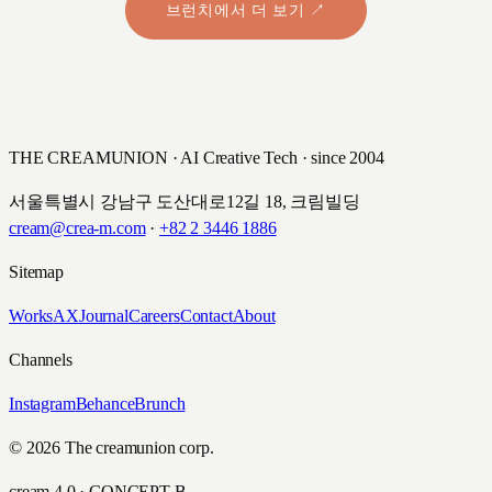
브런치에서 더 보기 ↗
THE CREAMUNION · AI Creative Tech · since 2004
서울특별시 강남구 도산대로12길 18, 크림빌딩
cream@crea-m.com
·
+82 2 3446 1886
Sitemap
Works
AX
Journal
Careers
Contact
About
Channels
Instagram
Behance
Brunch
© 2026 The creamunion corp.
cream 4.0 · CONCEPT B