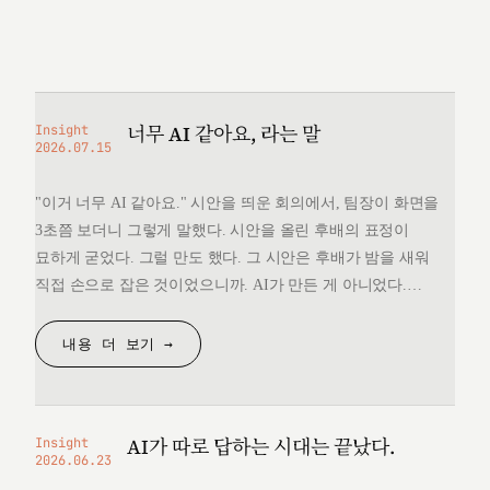
너무 AI 같아요, 라는 말
Insight
2026.07.15
"이거 너무 AI 같아요." 시안을 띄운 회의에서, 팀장이 화면을
3초쯤 보더니 그렇게 말했다. 시안을 올린 후배의 표정이
묘하게 굳었다. 그럴 만도 했다. 그 시안은 후배가 밤을 새워
직접 손으로 잡은 것이었으니까. AI가 만든 게 아니었다.
그런데 "너무 AI 같다"는 한마디 앞에서, 후배는 자기가 만든
것을 변호할 언어를 끝내 찾지 못했다. 돌아오는 길에
내용 더 보기 →
생각했다. 대체 "AI 같다"는…
AI가 따로 답하는 시대는 끝났다.
Insight
2026.06.23