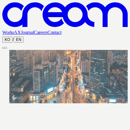
Works
AX
Journal
Careers
Contact
/
KO
EN