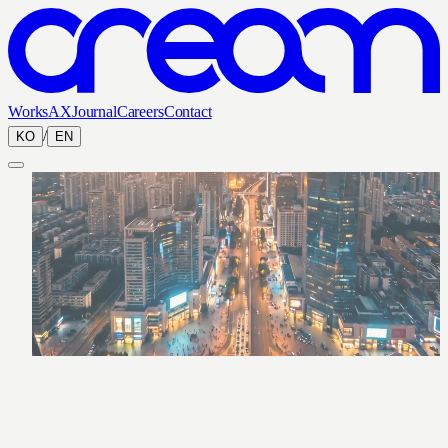
Works
AX
Journal
Careers
Contact
/
KO
EN