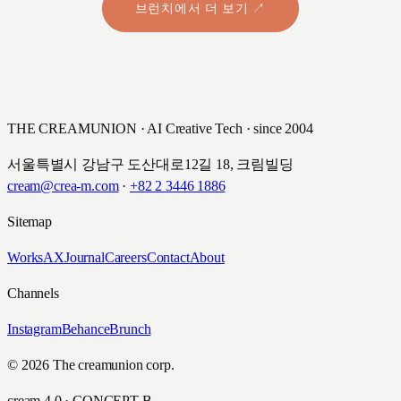
브런치에서 더 보기 ↗
THE CREAMUNION · AI Creative Tech · since 2004
서울특별시 강남구 도산대로12길 18, 크림빌딩
cream@crea-m.com
·
+82 2 3446 1886
Sitemap
Works
AX
Journal
Careers
Contact
About
Channels
Instagram
Behance
Brunch
© 2026 The creamunion corp.
cream 4.0 · CONCEPT B