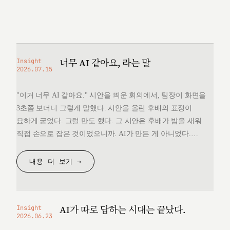
너무 AI 같아요, 라는 말
Insight
2026.07.15
"이거 너무 AI 같아요." 시안을 띄운 회의에서, 팀장이 화면을
3초쯤 보더니 그렇게 말했다. 시안을 올린 후배의 표정이
묘하게 굳었다. 그럴 만도 했다. 그 시안은 후배가 밤을 새워
직접 손으로 잡은 것이었으니까. AI가 만든 게 아니었다.
그런데 "너무 AI 같다"는 한마디 앞에서, 후배는 자기가 만든
것을 변호할 언어를 끝내 찾지 못했다. 돌아오는 길에
내용 더 보기 →
생각했다. 대체 "AI 같다"는…
AI가 따로 답하는 시대는 끝났다.
Insight
2026.06.23