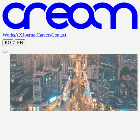
Works
AX
Journal
Careers
Contact
/
KO
EN