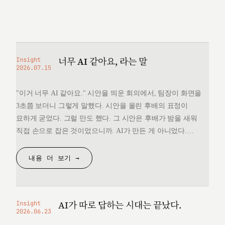
너무 AI 같아요, 라는 말
Insight
2026.07.15
"이거 너무 AI 같아요." 시안을 띄운 회의에서, 팀장이 화면을
3초쯤 보더니 그렇게 말했다. 시안을 올린 후배의 표정이
묘하게 굳었다. 그럴 만도 했다. 그 시안은 후배가 밤을 새워
직접 손으로 잡은 것이었으니까. AI가 만든 게 아니었다.
그런데 "너무 AI 같다"는 한마디 앞에서, 후배는 자기가 만든
것을 변호할 언어를 끝내 찾지 못했다. 돌아오는 길에
내용 더 보기 →
생각했다. 대체 "AI 같다"는…
AI가 따로 답하는 시대는 끝났다.
Insight
2026.06.23