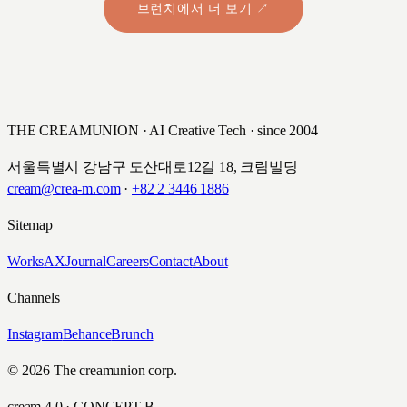
브런치에서 더 보기 ↗
THE CREAMUNION · AI Creative Tech · since 2004
서울특별시 강남구 도산대로12길 18, 크림빌딩
cream@crea-m.com
·
+82 2 3446 1886
Sitemap
Works
AX
Journal
Careers
Contact
About
Channels
Instagram
Behance
Brunch
© 2026 The creamunion corp.
cream 4.0 · CONCEPT B