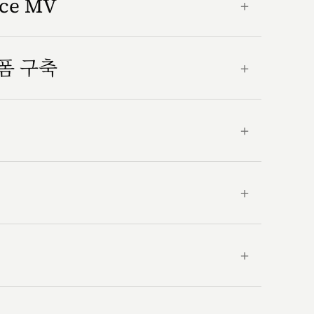
nce MV
＋
랫폼 구축
＋
＋
＋
＋