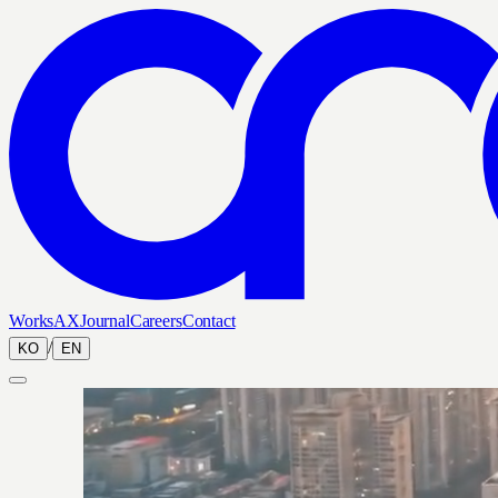
Works
AX
Journal
Careers
Contact
/
KO
EN