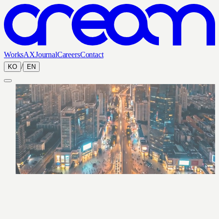
Works
AX
Journal
Careers
Contact
/
KO
EN