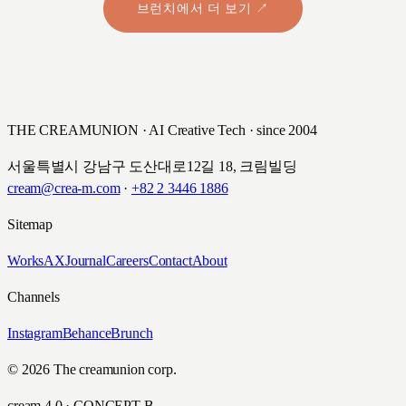
브런치에서 더 보기 ↗
THE CREAMUNION · AI Creative Tech · since 2004
서울특별시 강남구 도산대로12길 18, 크림빌딩
cream@crea-m.com
·
+82 2 3446 1886
Sitemap
Works
AX
Journal
Careers
Contact
About
Channels
Instagram
Behance
Brunch
© 2026 The creamunion corp.
cream 4.0 · CONCEPT B