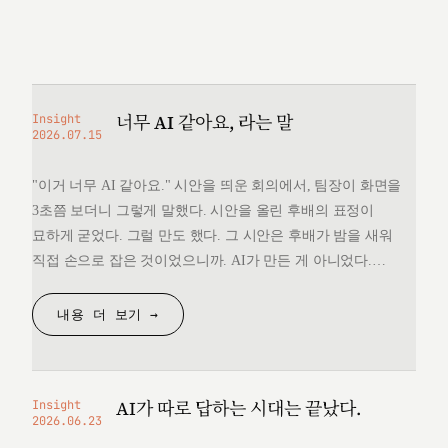
너무 AI 같아요, 라는 말
Insight
2026.07.15
"이거 너무 AI 같아요." 시안을 띄운 회의에서, 팀장이 화면을
3초쯤 보더니 그렇게 말했다. 시안을 올린 후배의 표정이
묘하게 굳었다. 그럴 만도 했다. 그 시안은 후배가 밤을 새워
직접 손으로 잡은 것이었으니까. AI가 만든 게 아니었다.
그런데 "너무 AI 같다"는 한마디 앞에서, 후배는 자기가 만든
것을 변호할 언어를 끝내 찾지 못했다. 돌아오는 길에
내용 더 보기 →
생각했다. 대체 "AI 같다"는…
AI가 따로 답하는 시대는 끝났다.
Insight
2026.06.23