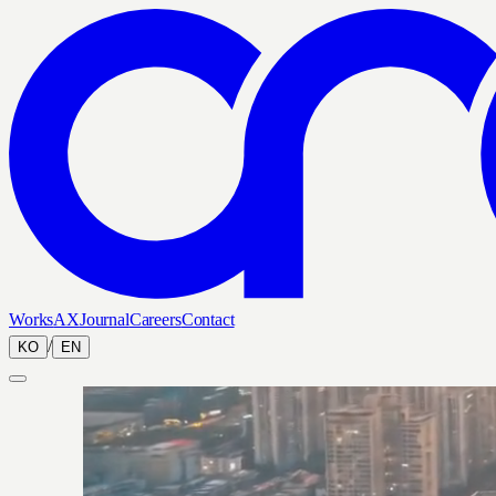
Works
AX
Journal
Careers
Contact
/
KO
EN