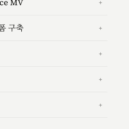
nce MV
＋
랫폼 구축
＋
＋
＋
＋