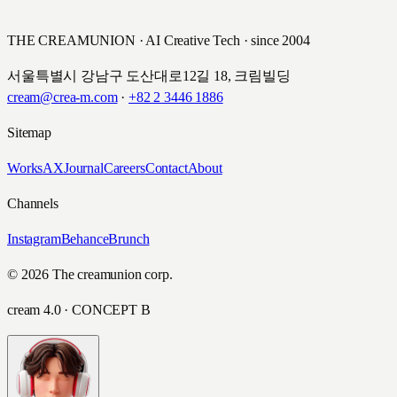
THE CREAMUNION · AI Creative Tech · since 2004
서울특별시 강남구 도산대로12길 18, 크림빌딩
cream@crea-m.com
·
+82 2 3446 1886
Sitemap
Works
AX
Journal
Careers
Contact
About
Channels
Instagram
Behance
Brunch
© 2026 The creamunion corp.
cream 4.0 · CONCEPT B