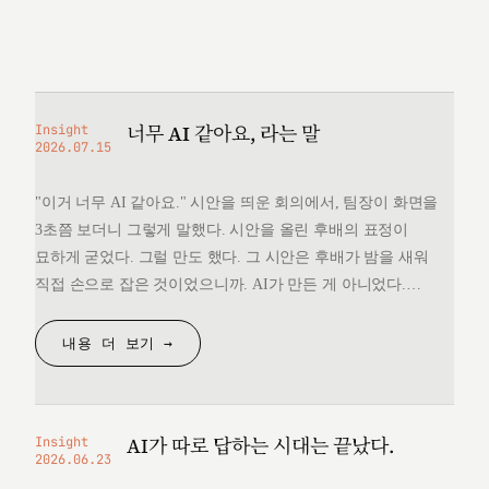
너무 AI 같아요, 라는 말
Insight
2026.07.15
"이거 너무 AI 같아요." 시안을 띄운 회의에서, 팀장이 화면을
3초쯤 보더니 그렇게 말했다. 시안을 올린 후배의 표정이
묘하게 굳었다. 그럴 만도 했다. 그 시안은 후배가 밤을 새워
직접 손으로 잡은 것이었으니까. AI가 만든 게 아니었다.
그런데 "너무 AI 같다"는 한마디 앞에서, 후배는 자기가 만든
것을 변호할 언어를 끝내 찾지 못했다. 돌아오는 길에
내용 더 보기 →
생각했다. 대체 "AI 같다"는…
AI가 따로 답하는 시대는 끝났다.
Insight
2026.06.23