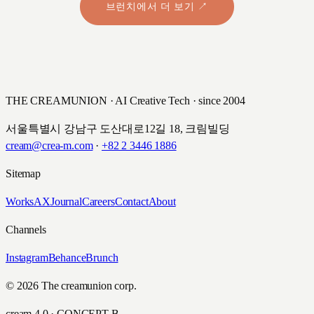
브런치에서 더 보기 ↗
THE CREAMUNION · AI Creative Tech · since 2004
서울특별시 강남구 도산대로12길 18, 크림빌딩
cream@crea-m.com
·
+82 2 3446 1886
Sitemap
Works
AX
Journal
Careers
Contact
About
Channels
Instagram
Behance
Brunch
© 2026 The creamunion corp.
cream 4.0 · CONCEPT B