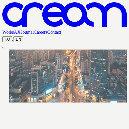
Works
AX
Journal
Careers
Contact
/
KO
EN