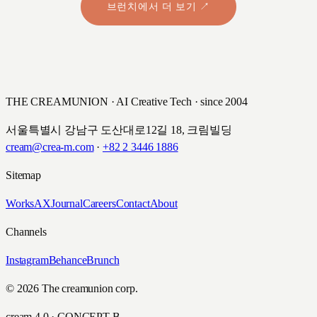
브런치에서 더 보기 ↗
THE CREAMUNION · AI Creative Tech · since 2004
서울특별시 강남구 도산대로12길 18, 크림빌딩
cream@crea-m.com
·
+82 2 3446 1886
Sitemap
Works
AX
Journal
Careers
Contact
About
Channels
Instagram
Behance
Brunch
© 2026 The creamunion corp.
cream 4.0 · CONCEPT B