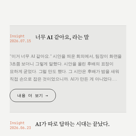
너무 AI 같아요, 라는 말
Insight
2026.07.15
"이거 너무 AI 같아요." 시안을 띄운 회의에서, 팀장이 화면을
3초쯤 보더니 그렇게 말했다. 시안을 올린 후배의 표정이
묘하게 굳었다. 그럴 만도 했다. 그 시안은 후배가 밤을 새워
직접 손으로 잡은 것이었으니까. AI가 만든 게 아니었다.
그런데 "너무 AI 같다"는 한마디 앞에서, 후배는 자기가 만든
것을 변호할 언어를 끝내 찾지 못했다. 돌아오는 길에
내용 더 보기 →
생각했다. 대체 "AI 같다"는…
AI가 따로 답하는 시대는 끝났다.
Insight
2026.06.23