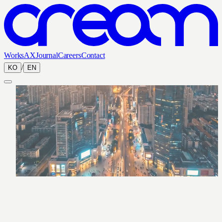
Works
AX
Journal
Careers
Contact
/
KO
EN