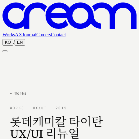
Works
AX
Journal
Careers
Contact
/
KO
EN
← Works
WORKS · UX/UI · 2015
롯데케미칼 타이탄
UX/UI 리뉴얼