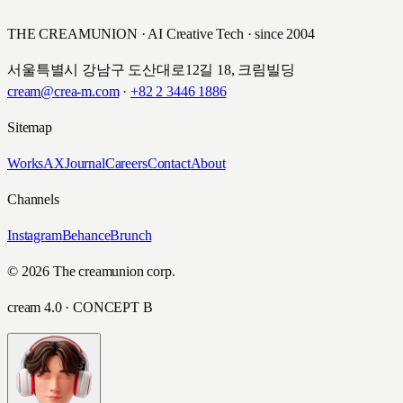
THE CREAMUNION · AI Creative Tech · since 2004
서울특별시 강남구 도산대로12길 18, 크림빌딩
cream@crea-m.com
·
+82 2 3446 1886
Sitemap
Works
AX
Journal
Careers
Contact
About
Channels
Instagram
Behance
Brunch
© 2026 The creamunion corp.
cream 4.0 · CONCEPT B