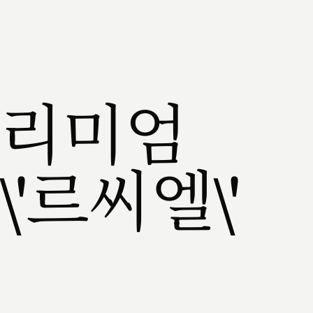
프리미엄
'르씨엘\'