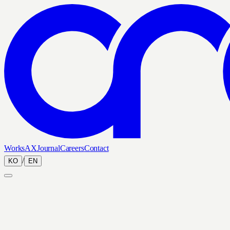
Works
AX
Journal
Careers
Contact
/
KO
EN