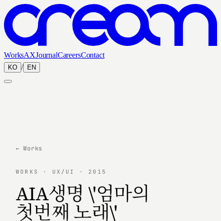
Works
AX
Journal
Careers
Contact
/
KO
EN
← Works
WORKS · UX/UI · 2015
AIA생명 \'엄마의
첫번째 노래\'