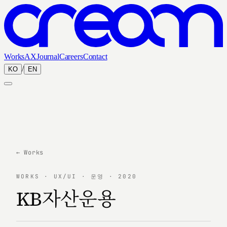
Works
AX
Journal
Careers
Contact
/
KO
EN
← Works
WORKS · UX/UI · 운영 · 2020
KB자산운용