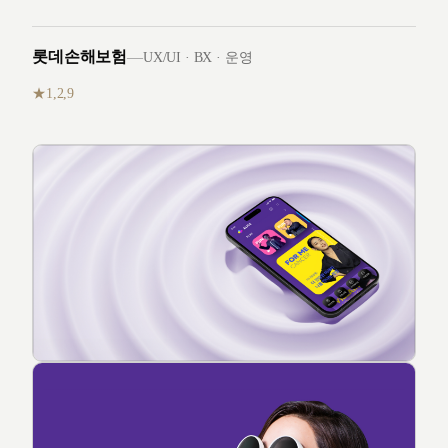
롯데손해보험
—
UX/UI · BX · 운영
1,2,9