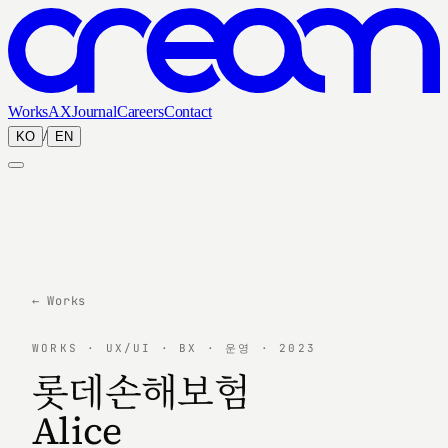
Works
AX
Journal
Careers
Contact
/
KO
EN
← Works
WORKS · UX/UI · BX · 운영 · 2023
롯데손해보험
Alice