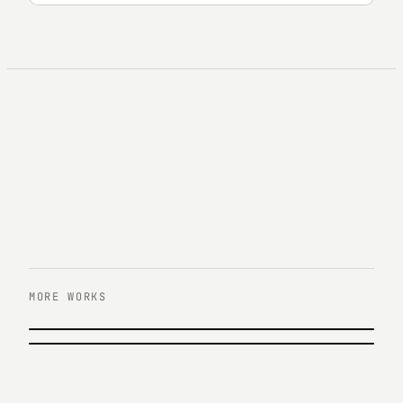
MORE WORKS
이전 작업
삼성테크윈 L85
다음 작업
삼성카드 패밀리세이브
삼성테크윈 · 2007