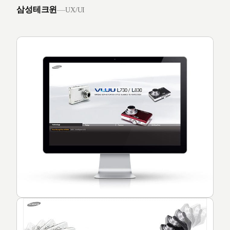
삼성테크윈
—
UX/UI