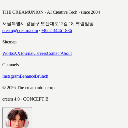
삼성카드 · 2007
THE CREAMUNION · AI Creative Tech · since 2004
서울특별시 강남구 도산대로12길 18, 크림빌딩
cream@crea-m.com
·
+82 2 3446 1886
Sitemap
Works
AX
Journal
Careers
Contact
About
Channels
Instagram
Behance
Brunch
© 2026 The creamunion corp.
cream 4.0 · CONCEPT B