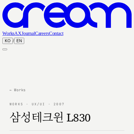
Works
AX
Journal
Careers
Contact
/
KO
EN
← Works
WORKS · UX/UI · 2007
삼성테크윈 L830