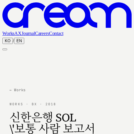
Works
AX
Journal
Careers
Contact
/
KO
EN
← Works
WORKS · BX · 2018
신한은행 SOL
\'보통 사람 보고서