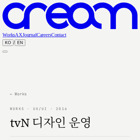
Works
AX
Journal
Careers
Contact
/
KO
EN
← Works
WORKS · UX/UI · 2016
tvN 디자인 운영