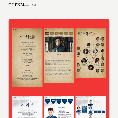
CJ ENM
—
UX/UI