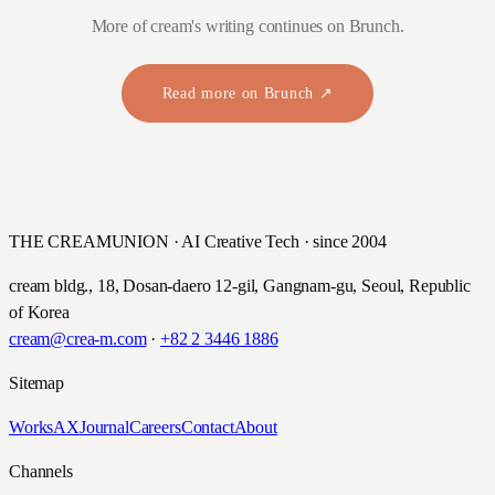
More of cream's writing continues on Brunch.
Read more on Brunch ↗
THE CREAMUNION · AI Creative Tech · since 2004
cream bldg., 18, Dosan-daero 12-gil, Gangnam-gu, Seoul, Republic
of Korea
cream@crea-m.com
·
+82 2 3446 1886
Sitemap
Works
AX
Journal
Careers
Contact
About
Channels