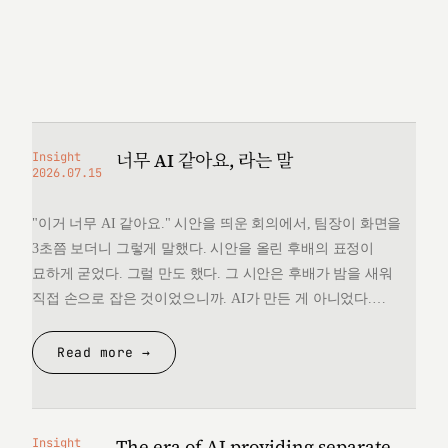
너무 AI 같아요, 라는 말
Insight
2026.07.15
"이거 너무 AI 같아요." 시안을 띄운 회의에서, 팀장이 화면을
3초쯤 보더니 그렇게 말했다. 시안을 올린 후배의 표정이
묘하게 굳었다. 그럴 만도 했다. 그 시안은 후배가 밤을 새워
직접 손으로 잡은 것이었으니까. AI가 만든 게 아니었다.
그런데 "너무 AI 같다"는 한마디 앞에서, 후배는 자기가 만든
것을 변호할 언어를 끝내 찾지 못했다. 돌아오는 길에
Read more →
생각했다. 대체 "AI 같다"는…
The era of AI providing separate
Insight