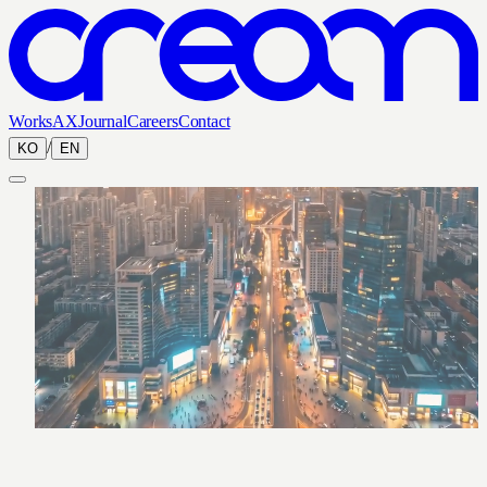
Works
AX
Journal
Careers
Contact
/
KO
EN