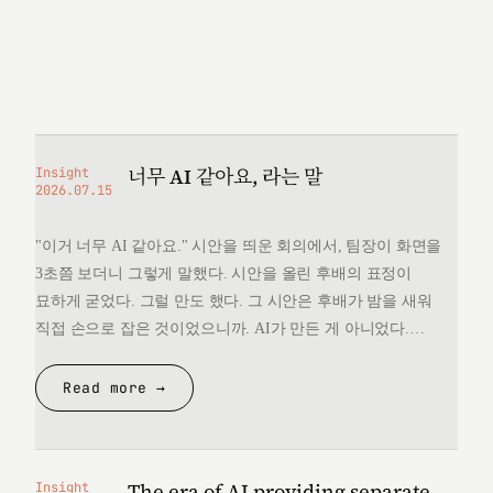
너무 AI 같아요, 라는 말
Insight
2026.07.15
"이거 너무 AI 같아요." 시안을 띄운 회의에서, 팀장이 화면을
3초쯤 보더니 그렇게 말했다. 시안을 올린 후배의 표정이
묘하게 굳었다. 그럴 만도 했다. 그 시안은 후배가 밤을 새워
직접 손으로 잡은 것이었으니까. AI가 만든 게 아니었다.
그런데 "너무 AI 같다"는 한마디 앞에서, 후배는 자기가 만든
것을 변호할 언어를 끝내 찾지 못했다. 돌아오는 길에
Read more →
생각했다. 대체 "AI 같다"는…
The era of AI providing separate
Insight