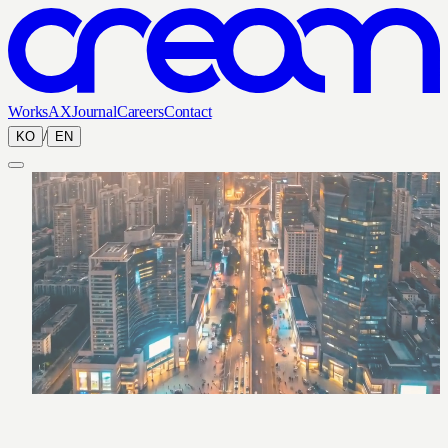
Works
AX
Journal
Careers
Contact
/
KO
EN