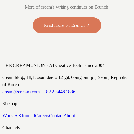
More of cream's writing continues on Brunch.
Read more on Brunch ↗
THE CREAMUNION · AI Creative Tech · since 2004
cream bldg., 18, Dosan-daero 12-gil, Gangnam-gu, Seoul, Republic
of Korea
cream@crea-m.com
·
+82 2 3446 1886
Sitemap
Works
AX
Journal
Careers
Contact
About
Channels