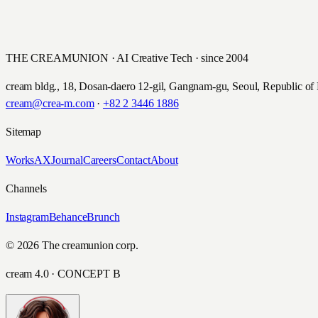
THE CREAMUNION · AI Creative Tech · since 2004
cream bldg., 18, Dosan-daero 12-gil, Gangnam-gu, Seoul, Republic of
cream@crea-m.com
·
+82 2 3446 1886
Sitemap
Works
AX
Journal
Careers
Contact
About
Channels
Instagram
Behance
Brunch
© 2026 The creamunion corp.
cream 4.0 · CONCEPT B