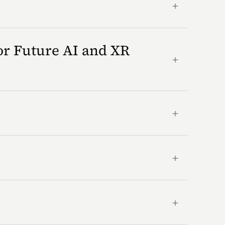
＋
or Future AI and XR
＋
＋
＋
＋