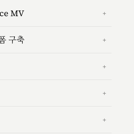
nce MV
＋
랫폼 구축
＋
＋
＋
＋