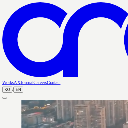
Works
AX
Journal
Careers
Contact
/
KO
EN