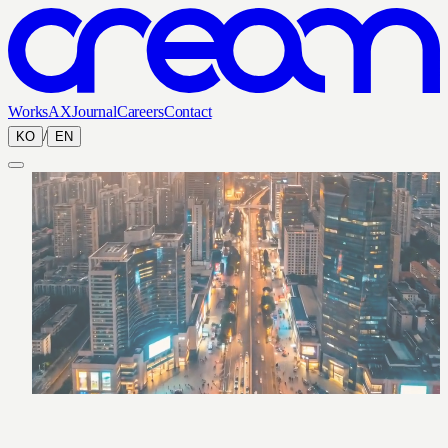
Works
AX
Journal
Careers
Contact
/
KO
EN