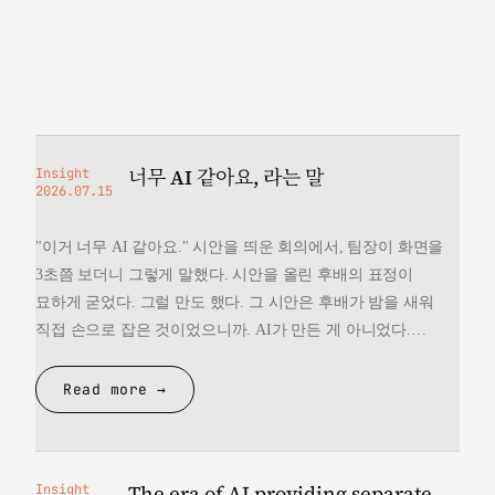
너무 AI 같아요, 라는 말
Insight
2026.07.15
"이거 너무 AI 같아요." 시안을 띄운 회의에서, 팀장이 화면을
3초쯤 보더니 그렇게 말했다. 시안을 올린 후배의 표정이
묘하게 굳었다. 그럴 만도 했다. 그 시안은 후배가 밤을 새워
직접 손으로 잡은 것이었으니까. AI가 만든 게 아니었다.
그런데 "너무 AI 같다"는 한마디 앞에서, 후배는 자기가 만든
것을 변호할 언어를 끝내 찾지 못했다. 돌아오는 길에
Read more →
생각했다. 대체 "AI 같다"는…
The era of AI providing separate
Insight