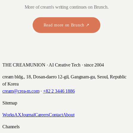
More of cream's writing continues on Brunch.
Read more on Brunch ↗
THE CREAMUNION · AI Creative Tech · since 2004
cream bldg., 18, Dosan-daero 12-gil, Gangnam-gu, Seoul, Republic
of Korea
cream@crea-m.com
·
+82 2 3446 1886
Sitemap
Works
AX
Journal
Careers
Contact
About
Channels