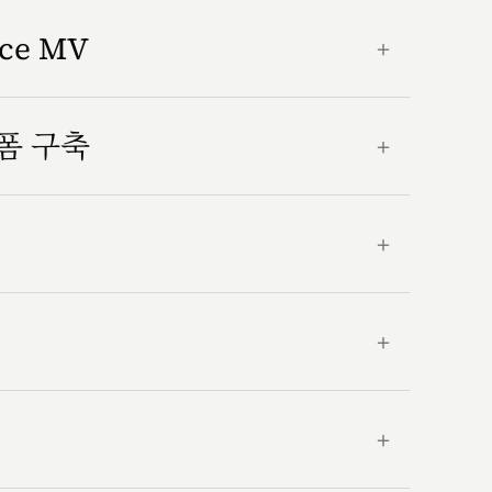
nce MV
＋
랫폼 구축
＋
＋
＋
＋