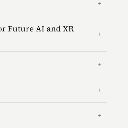
＋
or Future AI and XR
＋
＋
＋
＋