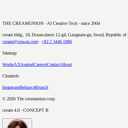
THE CREAMUNION · AI Creative Tech · since 2004
cream bldg., 18, Dosan-daero 12-gil, Gangnam-gu, Seoul, Republic of
cream@crea-m.com
·
+82 2 3446 1886
Sitemap
Works
AX
Journal
Careers
Contact
About
Channels
Instagram
Behance
Brunch
© 2026 The creamunion corp.
cream 4.0 · CONCEPT B