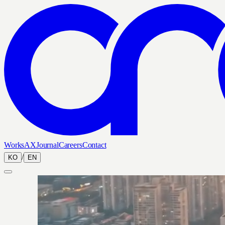
Works
AX
Journal
Careers
Contact
/
KO
EN