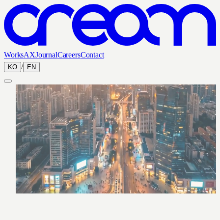
Works
AX
Journal
Careers
Contact
/
KO
EN