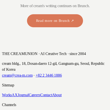
More of cream's writing continues on Brunch.
Read more on Brunch ↗
THE CREAMUNION · AI Creative Tech · since 2004
cream bldg., 18, Dosan-daero 12-gil, Gangnam-gu, Seoul, Republic
of Korea
cream@crea-m.com
·
+82 2 3446 1886
Sitemap
Works
AX
Journal
Careers
Contact
About
Channels