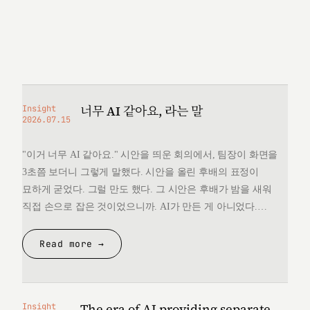
너무 AI 같아요, 라는 말
Insight
2026.07.15
"이거 너무 AI 같아요." 시안을 띄운 회의에서, 팀장이 화면을
3초쯤 보더니 그렇게 말했다. 시안을 올린 후배의 표정이
묘하게 굳었다. 그럴 만도 했다. 그 시안은 후배가 밤을 새워
직접 손으로 잡은 것이었으니까. AI가 만든 게 아니었다.
그런데 "너무 AI 같다"는 한마디 앞에서, 후배는 자기가 만든
것을 변호할 언어를 끝내 찾지 못했다. 돌아오는 길에
Read more →
생각했다. 대체 "AI 같다"는…
The era of AI providing separate
Insight