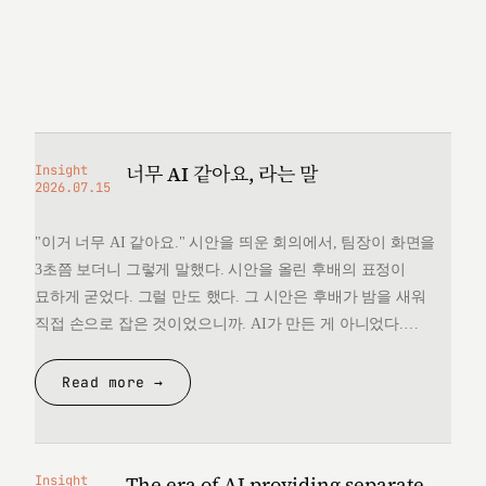
너무 AI 같아요, 라는 말
Insight
2026.07.15
"이거 너무 AI 같아요." 시안을 띄운 회의에서, 팀장이 화면을
3초쯤 보더니 그렇게 말했다. 시안을 올린 후배의 표정이
묘하게 굳었다. 그럴 만도 했다. 그 시안은 후배가 밤을 새워
직접 손으로 잡은 것이었으니까. AI가 만든 게 아니었다.
그런데 "너무 AI 같다"는 한마디 앞에서, 후배는 자기가 만든
것을 변호할 언어를 끝내 찾지 못했다. 돌아오는 길에
Read more →
생각했다. 대체 "AI 같다"는…
The era of AI providing separate
Insight