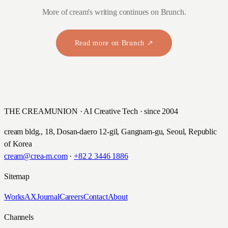
More of cream's writing continues on Brunch.
Read more on Brunch ↗
THE CREAMUNION · AI Creative Tech · since 2004
cream bldg., 18, Dosan-daero 12-gil, Gangnam-gu, Seoul, Republic
of Korea
cream@crea-m.com
·
+82 2 3446 1886
Sitemap
Works
AX
Journal
Careers
Contact
About
Channels