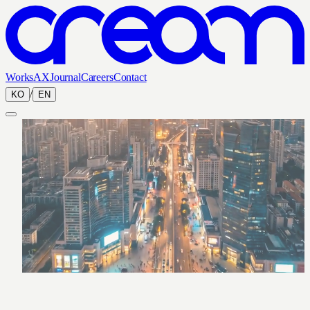
Works
AX
Journal
Careers
Contact
/
KO
EN