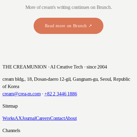
More of cream's writing continues on Brunch.
Read more on Brunch ↗
THE CREAMUNION · AI Creative Tech · since 2004
cream bldg., 18, Dosan-daero 12-gil, Gangnam-gu, Seoul, Republic
of Korea
cream@crea-m.com
·
+82 2 3446 1886
Sitemap
Works
AX
Journal
Careers
Contact
About
Channels