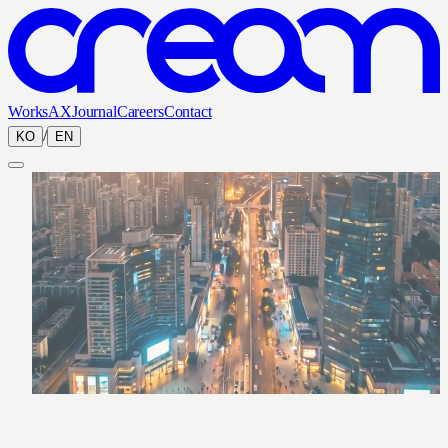
Works
AX
Journal
Careers
Contact
/
KO
EN