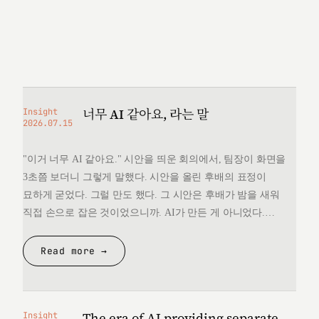
너무 AI 같아요, 라는 말
Insight
2026.07.15
"이거 너무 AI 같아요." 시안을 띄운 회의에서, 팀장이 화면을
3초쯤 보더니 그렇게 말했다. 시안을 올린 후배의 표정이
묘하게 굳었다. 그럴 만도 했다. 그 시안은 후배가 밤을 새워
직접 손으로 잡은 것이었으니까. AI가 만든 게 아니었다.
그런데 "너무 AI 같다"는 한마디 앞에서, 후배는 자기가 만든
것을 변호할 언어를 끝내 찾지 못했다. 돌아오는 길에
Read more →
생각했다. 대체 "AI 같다"는…
The era of AI providing separate
Insight