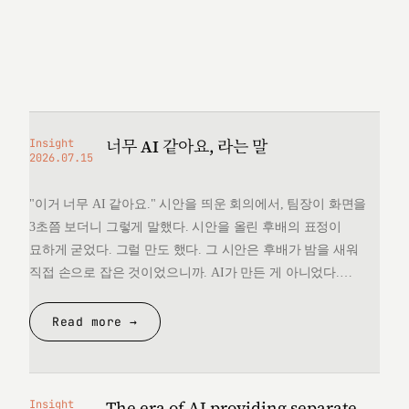
너무 AI 같아요, 라는 말
Insight
2026.07.15
"이거 너무 AI 같아요." 시안을 띄운 회의에서, 팀장이 화면을
3초쯤 보더니 그렇게 말했다. 시안을 올린 후배의 표정이
묘하게 굳었다. 그럴 만도 했다. 그 시안은 후배가 밤을 새워
직접 손으로 잡은 것이었으니까. AI가 만든 게 아니었다.
그런데 "너무 AI 같다"는 한마디 앞에서, 후배는 자기가 만든
것을 변호할 언어를 끝내 찾지 못했다. 돌아오는 길에
Read more →
생각했다. 대체 "AI 같다"는…
The era of AI providing separate
Insight