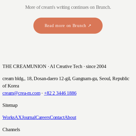
More of cream's writing continues on Brunch.
Read more on Brunch ↗
THE CREAMUNION · AI Creative Tech · since 2004
cream bldg., 18, Dosan-daero 12-gil, Gangnam-gu, Seoul, Republic
of Korea
cream@crea-m.com
·
+82 2 3446 1886
Sitemap
Works
AX
Journal
Careers
Contact
About
Channels