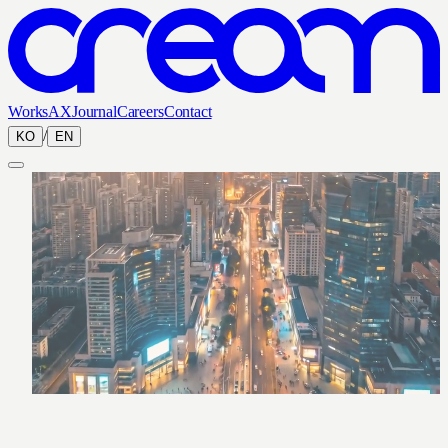
Works
AX
Journal
Careers
Contact
/
KO
EN