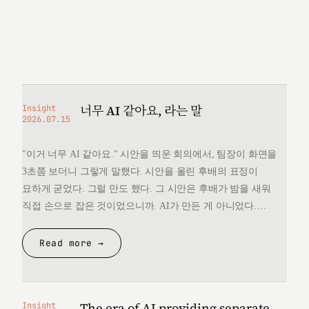
너무 AI 같아요, 라는 말
Insight
2026.07.15
"이거 너무 AI 같아요." 시안을 띄운 회의에서, 팀장이 화면을
3초쯤 보더니 그렇게 말했다. 시안을 올린 후배의 표정이
묘하게 굳었다. 그럴 만도 했다. 그 시안은 후배가 밤을 새워
직접 손으로 잡은 것이었으니까. AI가 만든 게 아니었다.
그런데 "너무 AI 같다"는 한마디 앞에서, 후배는 자기가 만든
것을 변호할 언어를 끝내 찾지 못했다. 돌아오는 길에
Read more →
생각했다. 대체 "AI 같다"는…
The era of AI providing separate
Insight