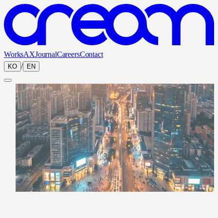
Works
AX
Journal
Careers
Contact
/
KO
EN