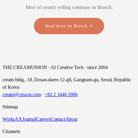
More of cream's writing continues on Brunch.
Read more on Brunch ↗
THE CREAMUNION · AI Creative Tech · since 2004
cream bldg., 18, Dosan-daero 12-gil, Gangnam-gu, Seoul, Republic
of Korea
cream@crea-m.com
·
+82 2 3446 1886
Sitemap
Works
AX
Journal
Careers
Contact
About
Channels