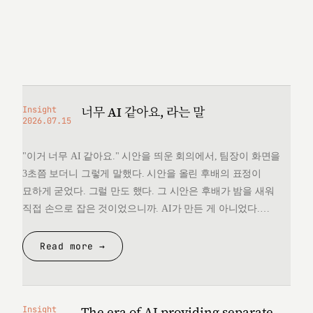
너무 AI 같아요, 라는 말
Insight
2026.07.15
"이거 너무 AI 같아요." 시안을 띄운 회의에서, 팀장이 화면을
3초쯤 보더니 그렇게 말했다. 시안을 올린 후배의 표정이
묘하게 굳었다. 그럴 만도 했다. 그 시안은 후배가 밤을 새워
직접 손으로 잡은 것이었으니까. AI가 만든 게 아니었다.
그런데 "너무 AI 같다"는 한마디 앞에서, 후배는 자기가 만든
것을 변호할 언어를 끝내 찾지 못했다. 돌아오는 길에
Read more →
생각했다. 대체 "AI 같다"는…
The era of AI providing separate
Insight