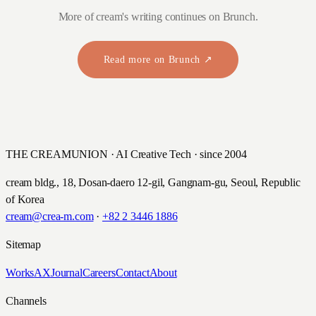
More of cream's writing continues on Brunch.
Read more on Brunch ↗
THE CREAMUNION · AI Creative Tech · since 2004
cream bldg., 18, Dosan-daero 12-gil, Gangnam-gu, Seoul, Republic
of Korea
cream@crea-m.com
·
+82 2 3446 1886
Sitemap
Works
AX
Journal
Careers
Contact
About
Channels