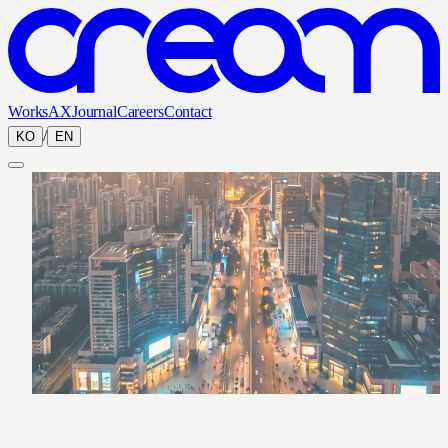
Works
AX
Journal
Careers
Contact
/
KO
EN