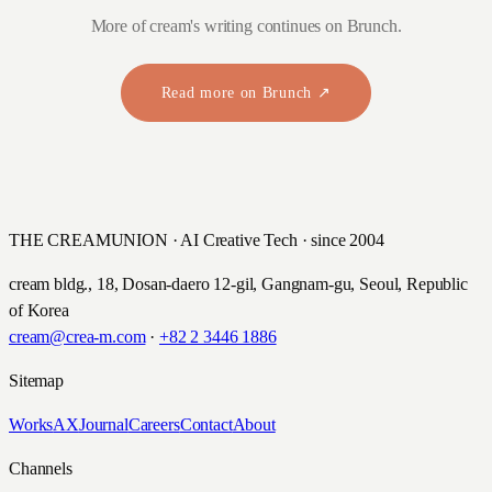
More of cream's writing continues on Brunch.
Read more on Brunch ↗
THE CREAMUNION · AI Creative Tech · since 2004
cream bldg., 18, Dosan-daero 12-gil, Gangnam-gu, Seoul, Republic
of Korea
cream@crea-m.com
·
+82 2 3446 1886
Sitemap
Works
AX
Journal
Careers
Contact
About
Channels