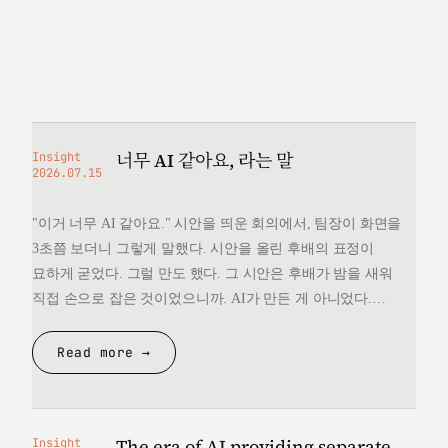
너무 AI 같아요, 라는 말
Insight
2026.07.15
"이거 너무 AI 같아요." 시안을 띄운 회의에서, 팀장이 화면을
3초쯤 보더니 그렇게 말했다. 시안을 올린 후배의 표정이
묘하게 굳었다. 그럴 만도 했다. 그 시안은 후배가 밤을 새워
직접 손으로 잡은 것이었으니까. AI가 만든 게 아니었다.
그런데 "너무 AI 같다"는 한마디 앞에서, 후배는 자기가 만든
것을 변호할 언어를 끝내 찾지 못했다. 돌아오는 길에
Read more →
생각했다. 대체 "AI 같다"는…
The era of AI providing separate
Insight