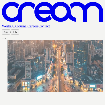
Works
AX
Journal
Careers
Contact
/
KO
EN