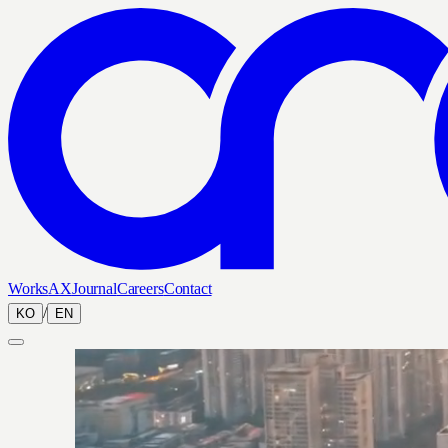
Works
AX
Journal
Careers
Contact
/
KO
EN