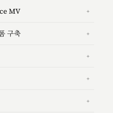
nce MV
＋
랫폼 구축
＋
＋
＋
＋