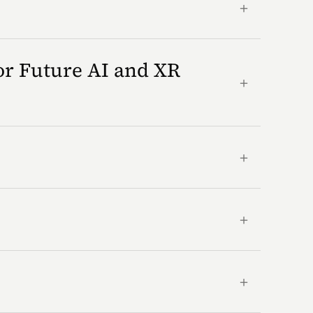
＋
or Future AI and XR
＋
＋
＋
＋