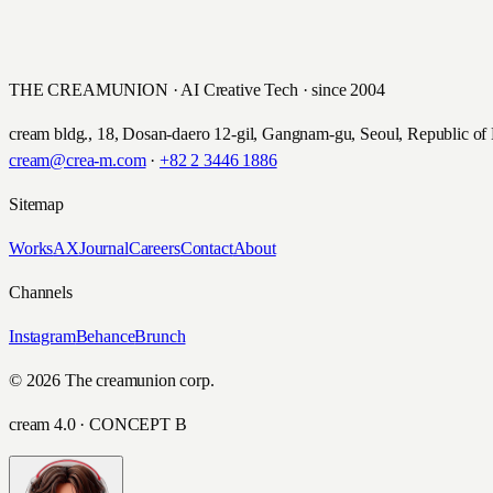
THE CREAMUNION · AI Creative Tech · since 2004
cream bldg., 18, Dosan-daero 12-gil, Gangnam-gu, Seoul, Republic of
cream@crea-m.com
·
+82 2 3446 1886
Sitemap
Works
AX
Journal
Careers
Contact
About
Channels
Instagram
Behance
Brunch
© 2026 The creamunion corp.
cream 4.0 · CONCEPT B