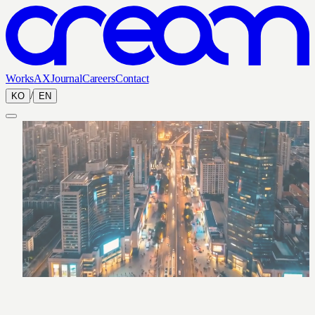
Works
AX
Journal
Careers
Contact
/
KO
EN