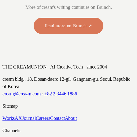
More of cream's writing continues on Brunch.
Read more on Brunch ↗
THE CREAMUNION · AI Creative Tech · since 2004
cream bldg., 18, Dosan-daero 12-gil, Gangnam-gu, Seoul, Republic
of Korea
cream@crea-m.com
·
+82 2 3446 1886
Sitemap
Works
AX
Journal
Careers
Contact
About
Channels