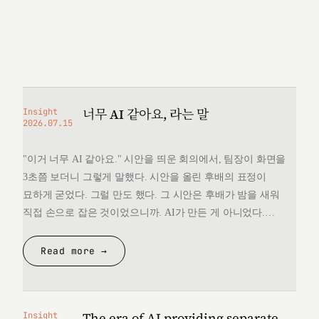
너무 AI 같아요, 라는 말
Insight
2026.07.15
"이거 너무 AI 같아요." 시안을 띄운 회의에서, 팀장이 화면을
3초쯤 보더니 그렇게 말했다. 시안을 올린 후배의 표정이
묘하게 굳었다. 그럴 만도 했다. 그 시안은 후배가 밤을 새워
직접 손으로 잡은 것이었으니까. AI가 만든 게 아니었다.
그런데 "너무 AI 같다"는 한마디 앞에서, 후배는 자기가 만든
것을 변호할 언어를 끝내 찾지 못했다. 돌아오는 길에
Read more →
생각했다. 대체 "AI 같다"는…
The era of AI providing separate
Insight