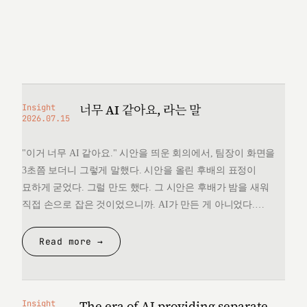
너무 AI 같아요, 라는 말
Insight
2026.07.15
"이거 너무 AI 같아요." 시안을 띄운 회의에서, 팀장이 화면을
3초쯤 보더니 그렇게 말했다. 시안을 올린 후배의 표정이
묘하게 굳었다. 그럴 만도 했다. 그 시안은 후배가 밤을 새워
직접 손으로 잡은 것이었으니까. AI가 만든 게 아니었다.
그런데 "너무 AI 같다"는 한마디 앞에서, 후배는 자기가 만든
것을 변호할 언어를 끝내 찾지 못했다. 돌아오는 길에
Read more →
생각했다. 대체 "AI 같다"는…
The era of AI providing separate
Insight