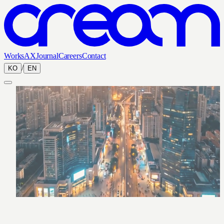
Works
AX
Journal
Careers
Contact
/
KO
EN