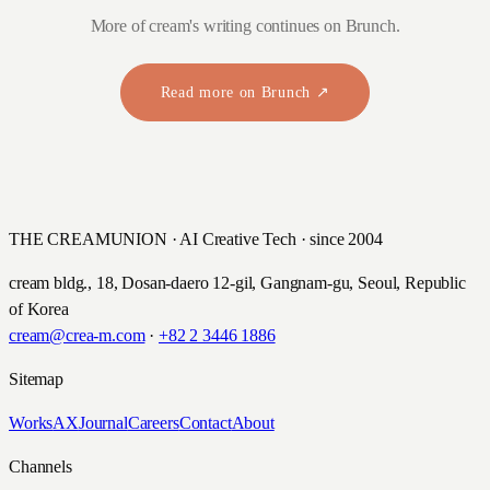
More of cream's writing continues on Brunch.
Read more on Brunch ↗
THE CREAMUNION · AI Creative Tech · since 2004
cream bldg., 18, Dosan-daero 12-gil, Gangnam-gu, Seoul, Republic
of Korea
cream@crea-m.com
·
+82 2 3446 1886
Sitemap
Works
AX
Journal
Careers
Contact
About
Channels