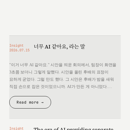
너무 AI 같아요, 라는 말
Insight
2026.07.15
"이거 너무 AI 같아요." 시안을 띄운 회의에서, 팀장이 화면을
3초쯤 보더니 그렇게 말했다. 시안을 올린 후배의 표정이
묘하게 굳었다. 그럴 만도 했다. 그 시안은 후배가 밤을 새워
직접 손으로 잡은 것이었으니까. AI가 만든 게 아니었다.
그런데 "너무 AI 같다"는 한마디 앞에서, 후배는 자기가 만든
것을 변호할 언어를 끝내 찾지 못했다. 돌아오는 길에
Read more →
생각했다. 대체 "AI 같다"는…
The era of AI providing separate
Insight