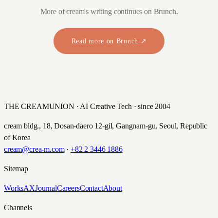
More of cream's writing continues on Brunch.
Read more on Brunch ↗
THE CREAMUNION · AI Creative Tech · since 2004
cream bldg., 18, Dosan-daero 12-gil, Gangnam-gu, Seoul, Republic
of Korea
cream@crea-m.com
·
+82 2 3446 1886
Sitemap
Works
AX
Journal
Careers
Contact
About
Channels