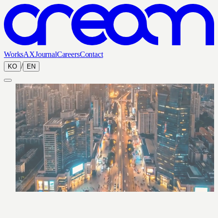
Works
AX
Journal
Careers
Contact
/
KO
EN