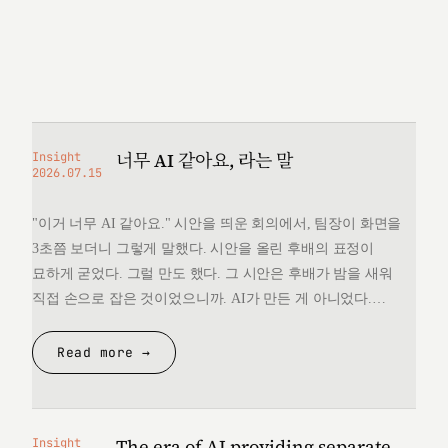
너무 AI 같아요, 라는 말
Insight
2026.07.15
"이거 너무 AI 같아요." 시안을 띄운 회의에서, 팀장이 화면을
3초쯤 보더니 그렇게 말했다. 시안을 올린 후배의 표정이
묘하게 굳었다. 그럴 만도 했다. 그 시안은 후배가 밤을 새워
직접 손으로 잡은 것이었으니까. AI가 만든 게 아니었다.
그런데 "너무 AI 같다"는 한마디 앞에서, 후배는 자기가 만든
것을 변호할 언어를 끝내 찾지 못했다. 돌아오는 길에
Read more →
생각했다. 대체 "AI 같다"는…
The era of AI providing separate
Insight