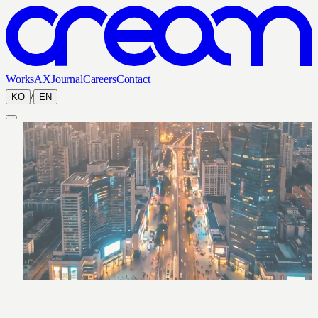
Works
AX
Journal
Careers
Contact
/
KO
EN