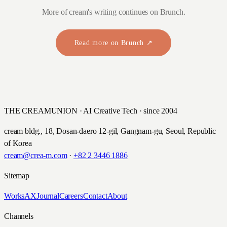
More of cream's writing continues on Brunch.
Read more on Brunch ↗
THE CREAMUNION · AI Creative Tech · since 2004
cream bldg., 18, Dosan-daero 12-gil, Gangnam-gu, Seoul, Republic
of Korea
cream@crea-m.com
·
+82 2 3446 1886
Sitemap
Works
AX
Journal
Careers
Contact
About
Channels