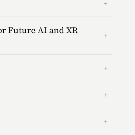
＋
or Future AI and XR
＋
＋
＋
＋