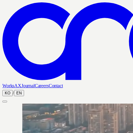
Works
AX
Journal
Careers
Contact
/
KO
EN