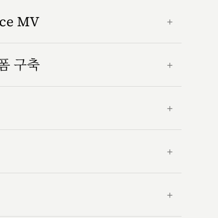
nce MV
＋
랫폼 구축
＋
＋
＋
＋