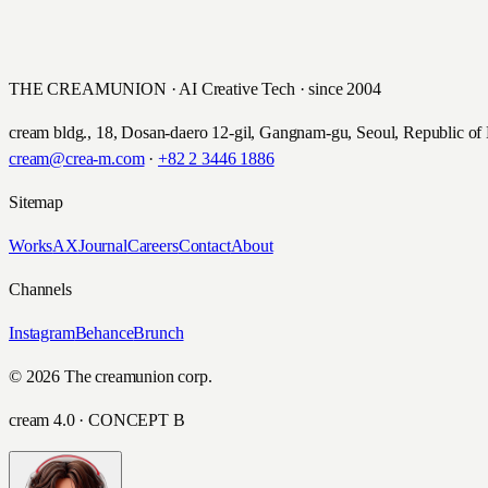
THE CREAMUNION · AI Creative Tech · since 2004
cream bldg., 18, Dosan-daero 12-gil, Gangnam-gu, Seoul, Republic of
cream@crea-m.com
·
+82 2 3446 1886
Sitemap
Works
AX
Journal
Careers
Contact
About
Channels
Instagram
Behance
Brunch
© 2026 The creamunion corp.
cream 4.0 · CONCEPT B